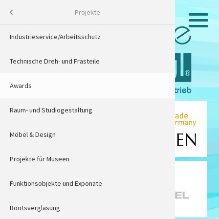
Menü
Projekte
Industrieservice/Arbeitsschutz
Technische Dreh- und Frästeile
Awards
Raum- und Studiogestaltung
Möbel & Design
Projekte für Museen
Funktionsobjekte und Exponate
Bootsverglasung